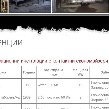
ЕНЦИИ
зационни инсталации с контактни економайзери
Монтирана
Мощност
рма
Година
Забе
към
MW
I поколени
"
1985
котел 220 t/h
10
Загрява 30
I поколени
нтибиотик"АД
1989
2 бр. котли по 50 t/h
2
Загрява 50 
I поколени