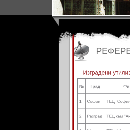
РЕФЕР
Изградени утили
№
Град
Фи
1
София
ТЕЦ "София
2
Разград
ТЕЦ към "А