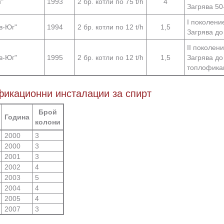
"
1993
2 бр. котли по 75 t/h
4
Загрява 50
I поколени
в-Юг"
1994
2 бр. котли по 12 t/h
1,5
Загрява до 
IІ поколен
в-Юг"
1995
2 бр. котли по 12 t/h
1,5
Загрява до 
топлофика
фикационни инсталации за спирт
Брой
Година
колони
2000
3
2000
3
2001
3
2002
4
2003
5
2004
4
2005
4
2007
3