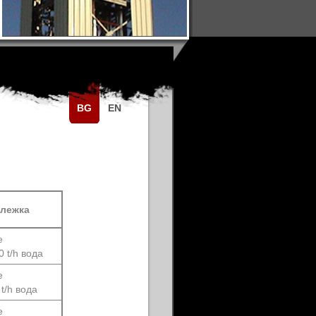
BG
EN
лежка
е
0 t/h вода
е
t/h вода
е