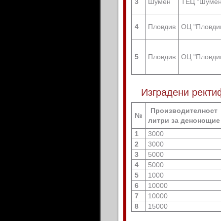
3
Шумен
ТЕЦ "Шумен
4
Пловдив
ОЦ "Пловди
5
Пловдив
ОЦ "Пловди
Изградени ректи
Производителност
№
литри за денонощие
1
3000
2
3000
3
5000
4
5000
5
1000
6
10000
7
10000
8
15000