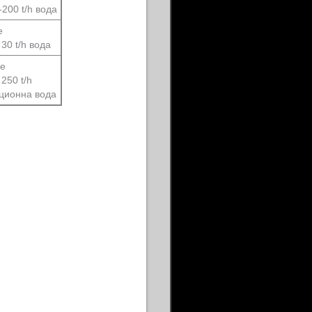
-200 t/h вода
е
30 t/h вода
ие
250 t/h
ционна вода