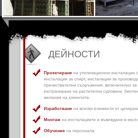
ДЕЙНОСТИ
Проектиране
на утилизационни инсталации с
инсталации за спирт, инсталации за производ
пречиствателни съоръжения, включително за
екстрахиране на растителни суровини, биотех
желания на клиентите.
Изработване
на всички елементи от цитирани
Монтаж
на инсталациите и въвеждане в експ
Обучение
на персонала.