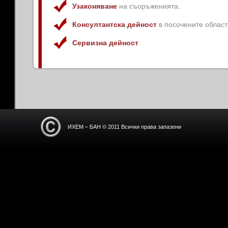
Узаконяване
на съоръженията.
Консултантска дейност
в посочените област
Сервизна дейност
ИХЕМ – БАН © 2011 Всички права запазени