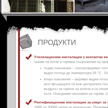
ПРОДУКТИ
Утилизационни инсталации с контактни е
газове на котли и горивни съоръжения на при
първо поколение – оползотворяват топл
водни потоци до температура 56 °С . О
второ поколение – загряват водни потоц
като връщащата се към централата топ
въздухът за горене на котела и се пон
пъти. Осигуряват икономия на гориво 1
Ректификационни инсталации за спирт за
1000 до 20000 литри за денонощие. Произвежд