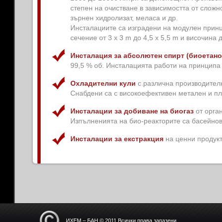
степен на очистване в зависимостта от слож
зърнен хидролизат, меласа и др.
Инсталациите са изградени на модулен принц
сечение от 3 х 3 m до 4,5 х 5,5 m и височина 
Инсталация за абсолютен спирт (биоетано
99,5 % об. Инсталацията работи на принципа 
Охладителни кули
с различна производителн
Снабдени са с високоефективен метален и п
Инсталации за добиване на биогаз
от орган
Изпълненията на био-реакторите са басейнов
Инсталации за екстракция
на ценни продукт
ИХЕМ – БАН © 2011 Всички права запазени